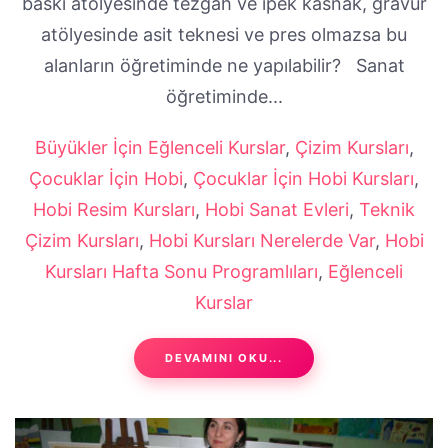
baskı atölyesinde tezgah ve ipek kasnak, gravür
atölyesinde asit teknesi ve pres olmazsa bu
alanların öğretiminde ne yapılabilir? Sanat
öğretiminde...
Büyükler İçin Eğlenceli Kurslar
,
Çizim Kursları
,
Çocuklar İçin Hobi
,
Çocuklar İçin Hobi Kursları
,
Hobi Resim Kursları
,
Hobi Sanat Evleri
,
Teknik
Çizim Kursları
,
Hobi Kursları Nerelerde Var
,
Hobi
Kursları Hafta Sonu Programlıları
,
Eğlenceli
Kurslar
DEVAMINI OKU...