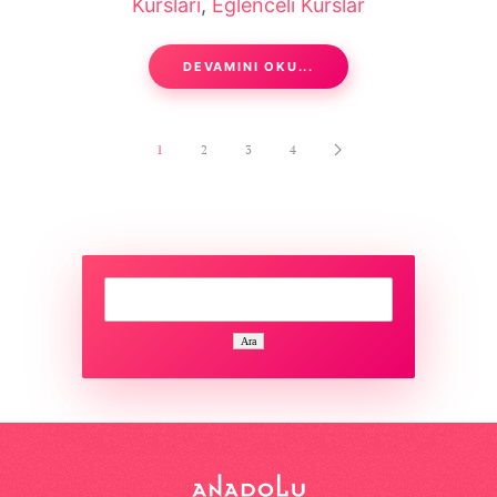
Kursları
,
Eğlenceli Kurslar
DEVAMINI OKU...
1
2
3
4