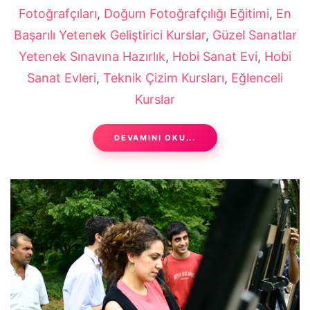
Fotoğrafçıları
,
Doğum Fotoğrafçılığı Eğitimi
,
En
Başarılı Yetenek Geliştirici Kurslar
,
Güzel Sanatlar
Yetenek Sınavına Hazırlık
,
Hobi Sanat Evi
,
Hobi
Sanat Evleri
,
Teknik Çizim Kursları
,
Eğlenceli
Kurslar
DEVAMINI OKU...