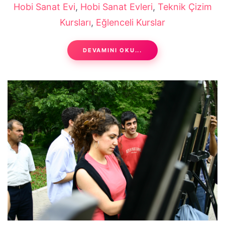
Hobi Sanat Evi
,
Hobi Sanat Evleri
,
Teknik Çizim
Kursları
,
Eğlenceli Kurslar
DEVAMINI OKU...