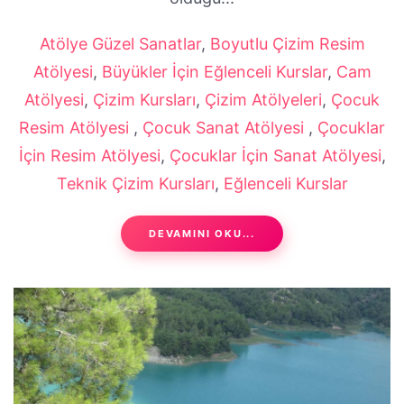
Atölye Güzel Sanatlar
,
Boyutlu Çizim Resim
Atölyesi
,
Büyükler İçin Eğlenceli Kurslar
,
Cam
Atölyesi
,
Çizim Kursları
,
Çizim Atölyeleri
,
Çocuk
Resim Atölyesi
,
Çocuk Sanat Atölyesi
,
Çocuklar
İçin Resim Atölyesi
,
Çocuklar İçin Sanat Atölyesi
,
Teknik Çizim Kursları
,
Eğlenceli Kurslar
DEVAMINI OKU...